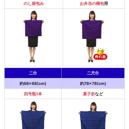
のし袋包み
お弁当の梱包
用
二巾
二尺巾
約68×68(cm)
約78×78(cm)
四号瓶1本
菓子折
など