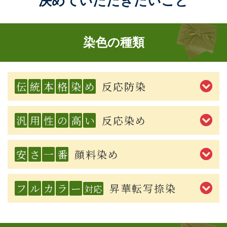
決めていただきたいこと
染色の種類
伝
統
本
格
染
め
反応防染
汎
用
性
の
高
い
反応染め
安
さ
一
番
顔料染め
フ
ル
カ
ラ
ー
昇華転写捺染
対応