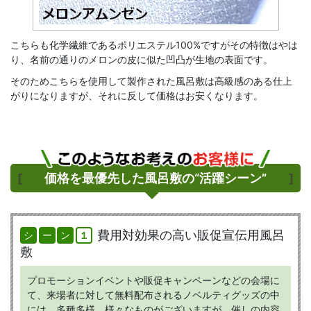
こちらも化学繊維であるポリエステル100%ですがその特徴はやは
り、名前の通りのメロンの皮に似た凹凸が生地の表面です。
そのためこちらを使用して製作された風呂敷は高級感のある仕上
がりになりますが、それに反して価格はお安くなります。
[
価格を最優先した風呂敷の“活躍シーン”
]
費用対効果の高い販促宣伝用風呂
シ
ー
ン
１
敷
プロモーションイベントや販促キャンペーンなどの会場に
て、来場者に対して無料配布されるノベルティグッズの中
には、多種多様、様々なものがございますが、催しの内容