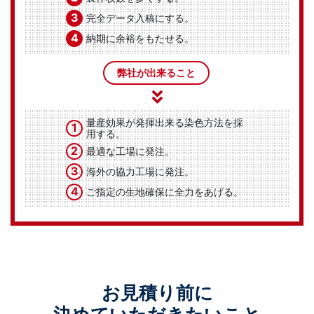
3
完全データ入稿にする。
4
納期に余裕をもたせる。
弊社が出来ること
量産効果が発揮出来る染色方法を採
1
用する。
2
最適な工場に発注。
3
海外の協力工場に発注。
4
ご指定の生地確保に全力をあげる。
お見積り前に