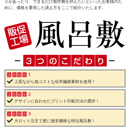
りがあったり、できるだけ製作費を抑えたいといったお客様のた
めに、価格を重視した誂え方をここで紹介いたします。
1
こ
だ
わ
り
上質ながら低コストな化学繊維素材を使用！
2
こ
だ
わ
り
デザインに合わせたプリント印刷方法の選択！
3
こ
だ
わ
り
大ロット注文で更に激安価格な特注風呂敷！