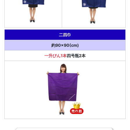
二四巾
約90×90(cm)
一升びん1本
四号瓶2本